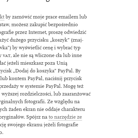
akt
by zamówić moje prace emailem lub
s­taw, możesz zak­upić bez­pośred­nio
o­graﬁe przez Internet, proszę odwiedz­ić
 użyć dużego przy­cisku „koszyk” (zna­j­
wka”) by wyświet­lić cenę i wybrać typ
ny
vat
, ale nie są wliczone cła lub inne
dać jeżeli mieszkasz poza Unią
zy­cisk „Dodaj do koszyka” PayPal. By
lub kon­tem PayPal, naciśn­ij przy­cisk
sprzedaży w sys­temie PayPal. Mogę też
o wyższej rozdziel­czości, lub zaaranżować
­gin­al­nych foto­graﬁi. Ze względu na
ych żaden ekran nie odda­je charak­teru
ory­gin­ałów. Spójrz na
to nar­zędzie ze
ację swo­jego ekranu jeżeli foto­graﬁe
o.