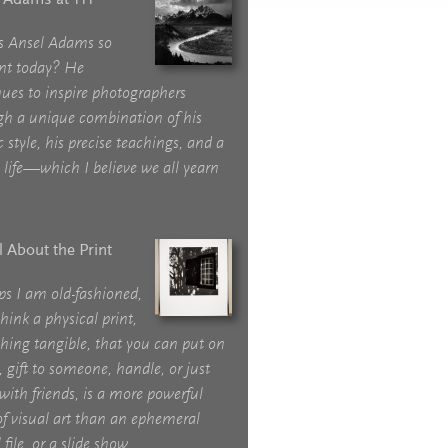
s Ansel Adams so
ant today? He
ues to inspire photographers
gh a unique combination of his
ic style, his precise teachings, and a
life—which I believe we all yearn
ll About the Print
ps I am old-fashioned,
think a physical print,
hing tangible, that you can put on
, gift to someone, handle, or just
with friends, is a more powerful
f visual art than an ephemeral
 file, or a slide show.