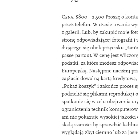
Cena:
$
800
–
2
,
500
Proszę o
kon­t
przez tele­fon. W cza­sie trwania wy
z galerii. Lub, by zak­upić moje fot
stronę odpowiada­jącej foto­graﬁi i
dujące­go się obok przy­cisku „żaró
passe-par­tout. W cenę jest wliczo
pod­atki, za które możesz odpowia
Europejską. Następnie naciśn­ij pr
zapła­cić dowolną kartą kredytową, 
„Pokaż koszyk” i zakończ pro­ces 
podzielić się plikami reproduk­cji 
spotkanie się w celu obejrzenia ory
ogran­iczenia tech­nik kom­puterow­
ani nie pokazuje wyso­kiej jakości 
skalą szarości
by sprawdz­ić kal­ib­r
wygląda­ją zbyt ciemno lub za jasn