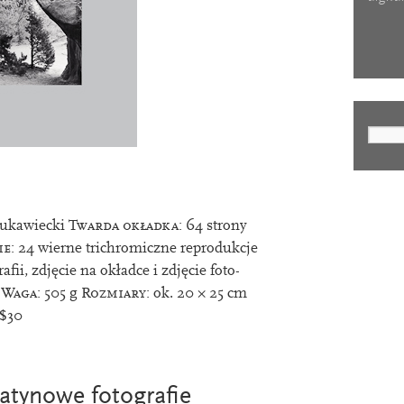
Łukawiecki
Twarda okładka:
64
strony
e:
24
wierne tri­chromiczne reproduk­cje
raﬁi, zdjęcie na okładce i zdjęcie foto­
u
Waga:
505
g
Rozmiary:
ok.
20
×
25
cm
$
30
latynowe fotograﬁe