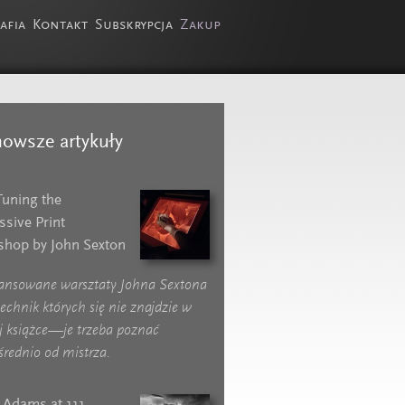
afia
Kontakt
Subskrypcja
Zakup
owsze artykuły
Tuning the
ssive Print
hop by John Sexton
nsowane warsztaty Johna Sextona
echnik których się nie znajdzie w
j książce—je trzeba poznać
średnio od mistrza.
 Adams at 111