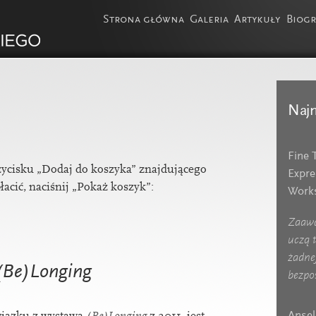
Strona główna
Galeria
Artykuły
Biogr
Najn
Fine 
zy­cisku „Dodaj do koszyka” zna­j­dujące­go
Expre
a­cić, naciśn­ij „Pokaż koszyk”:
Works
Zaawa
uczą t
żadne
(Be)Longing
bezpo
Ansel