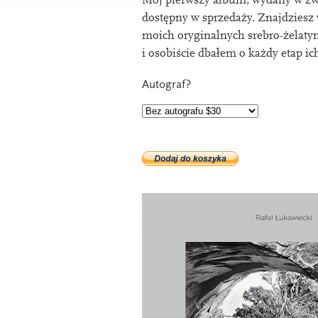
Mój pier­wszy album, wydany w zw
dostępny w sprzedaży. Znajdziesz 
moi­ch ory­gin­al­nych srebro-żelaty
i osobiście dbałem o każdy etap i
Autograf?