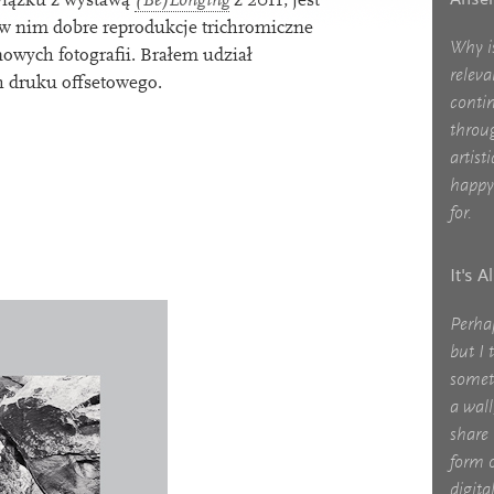
iązku z wys­tawą
(Be)Longing
z
2011
, jest
w nim dobre reproduk­cje tri­chromiczne
Why i
now­ych foto­graﬁi. Brałem udzi­ał
relev
ch druku oﬀsetowego.
contin
throu
artist
happy 
for.
It's A
Perha
but I 
somet
a wall
share 
form o
digital