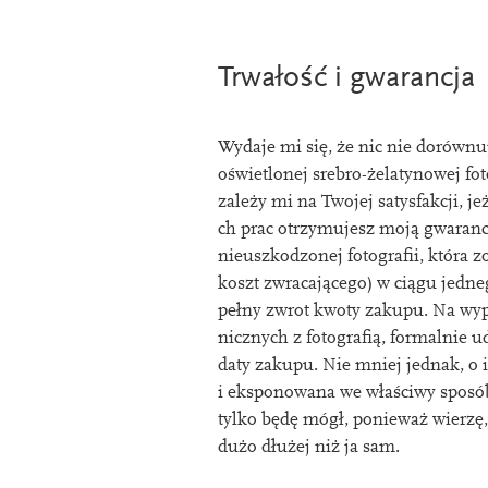
Trwałość i gwarancja
Wydaje mi się, że nic nie dorównuj
oświetlonej srebro-żelatynowej fot
zależy mi na Twojej satys­fak­cji, je
ch prac otrzymujesz moją gwaranc
nieuszkod­zonej foto­graﬁi, która 
koszt zwraca­jące­go) w ciągu jed­n
pełny zwrot kwoty zak­upu. Na wy
nicz­nych z foto­graﬁą, form­al­nie
daty zak­upu. Nie mniej jed­nak, o 
i eksponow­ana we właś­ciwy sposób
tylko będę mógł, ponieważ wierzę, 
dużo dłużej niż ja sam.