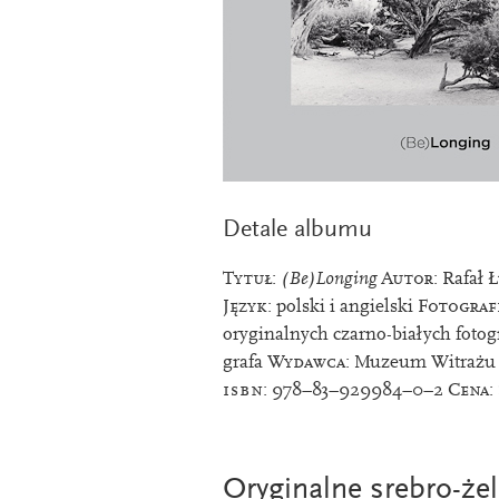
Detale albumu
Tytuł:
(Be)Longing
Autor:
Rafał 
Język:
pol­ski i angiel­ski
Fotograﬁ
ory­gin­al­nych czarno-białych foto­g
grafa
Wydawca:
Muzeum Witraż
isbn
:
978
−
83
−
929984
−
0
−
2
Cena:
Oryginalne srebro-że