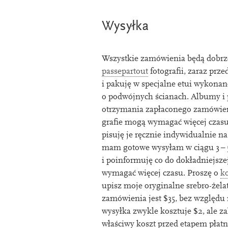
Wysyłka
Wszystkie zamówienia będą dobrz
passep­ar­tout
foto­grafii, zaraz prz
i pak­uję w spec­jalne etui wykon­ane
o pod­wój­nych ścianach. Albumy 
otrzy­mania zapła­con­e­go zamówie
graﬁe mogą wymagać więcej czasu, 
pisuję je ręcznie indy­widu­al­nie 
mam gotowe wysyłam w ciągu
3
–
i poin­for­muję co do dokład­niejs
wymagać więcej czasu. Proszę o
ko
upisz moje ory­gin­al­ne srebro-żel
zamówienia jest $
35
, bez względu
wysyłka zwykle kosztuje $
2
, ale 
właś­ciwy koszt przed eta­pem płatn