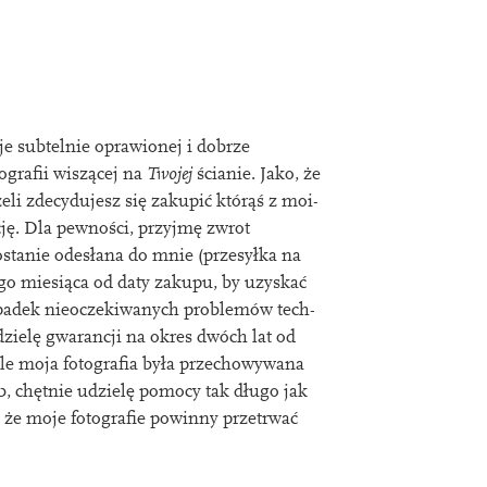
e sub­tel­nie oprawionej i dobrze
o­graﬁi wiszącej na
Twojej
ścianie. Jako, że
żeli zdecy­dujesz się zak­upić którąś z moi­
ję. Dla pewności, przyjmę zwrot
zostan­ie odesłana do mnie (przesyłka na
e­go miesiąca od daty zak­upu, by uzyskać
padek nieoczekiwa­nych prob­lemów tech­
 udzielę gwarancji na okres dwóch lat od
ile moja foto­graﬁa była przechow­y­wana
, chęt­nie udzielę pomocy tak długo jak
że moje foto­graﬁe pow­inny prz­etrwać