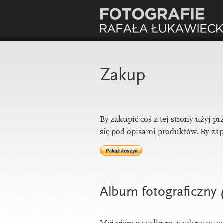
Zakup
By zak­upić coś z tej strony użyj pr
się pod opis­ami produk­tów. By zapł
Album fotograﬁczny