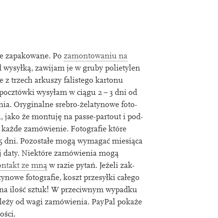
e zapakow­ane. Po
zamon­towaniu na
ed wysyłką, zaw­ijam je w gruby polietylen
 z trzech arkuszy fal­ist­ego kar­tonu
i pocztówki wysyłam w ciągu
2
–
3
dni od
nia. Oryginalne srebro-żelatynowe foto­
jako że mon­tuję na passe-par­tout i pod­
na każde zamówienie. Fotografie które
5
dni. Pozostałe mogą wymagać miesiąca
zej daty. Niektóre zamówienia mogą
n­takt ze mną
w razie pytań. Jeżeli zak­
atynowe foto­graﬁe, koszt przesyłki całego
 na ilość sztuk! W prze­ciwnym wypadku
zależy od wagi zamówienia. PayPal pokaże
ości.