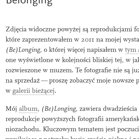
Belonging
Zdjęcia widoczne pow­yżej są reproduk­c­jami fo
które zaprezentowałem w
2011
na mojej wys­ta
(Be)Longing,
o której więcej nap­isałem w
tym 
one wyświetlone w kole­jności bliskiej tej, w ja
rozwieszone w muzem. Te foto­grafie nie są j
na sprzedaż — proszę zobaczyć moje nowsze p
w
galerii bieżącej
.
Mój
album
,
(Be)Longing
, zaw­i­era dwadzieś­cia
reproduk­cje pow­yższych foto­graﬁi amerykańs
nioz­acho­du. Kluczowym tem­atem jest poczuci