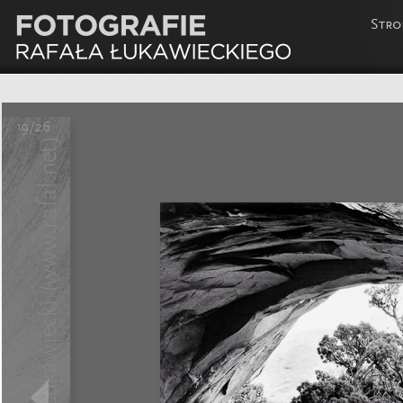
Stro
19/26