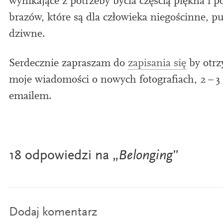
wynika­jące z potrzeby bycia częś­cią piękna i pok
brazów, które są dla człow­ieka niegoś­cinne, p
dziwne.
Serdecznie zapraszam do
zap­is­ania się
by otrz
moje wiado­mości o now­ych foto­grafiach,
2
–
3
emailem.
18 odpowiedzi na „
Belonging
”
Dodaj komentarz