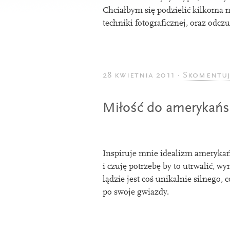
Chciałbym się podzielić kilkoma 
tech­niki foto­graficznej, oraz odczu
28 kwietnia 2011 ·
Skomentu
Miłość do amerykańs
Inspiruje mnie ideal­izm amerykańsk
i czuję potrze­bę by to utrwalić, wy
lądzie jest coś unikal­nie sil­ne­go,
po swo­je gwiazdy.