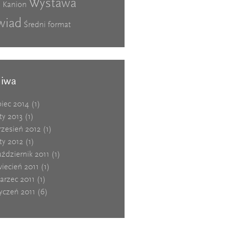
Wystawa
i Kanion
wiad
Średni format
hiwa
piec 2014
(1)
ty 2013
(1)
rzesień 2012
(1)
ty 2012
(1)
ździernik 2011
(1)
iecień 2011
(1)
arzec 2011
(1)
yczeń 2011
(6)