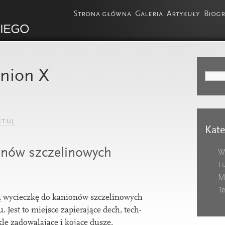
Strona główna
Galeria
Artykuły
Biogr
nion X
tuj
Kate
onów szczelinowych
W
L
M
T
 wycieczkę do kan­ionów szczelinow­ych
Jest to miejsce zapi­era­jące dech, tech­
e zad­owala­jące i kojące duszę.