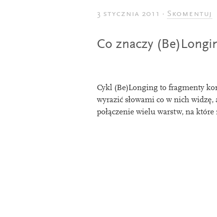
3 stycznia 2011 ·
Skomentuj
Co znaczy (Be)Longi
Cykl (Be)Longing to frag­menty konk
wyrazić słowami co w nich widzę, al
połączenie wielu warstw, na które