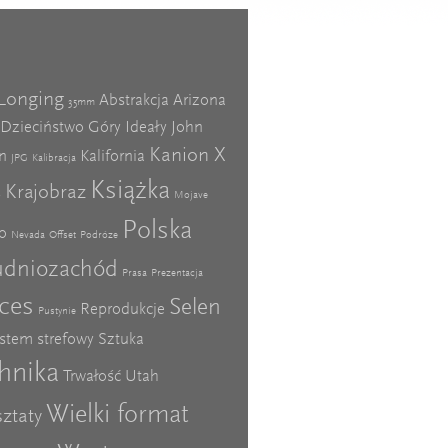
Longing
Abstrakcja
Arizona
35mm
Dzieciństwo
Góry
Ideały
John
Kanion X
n
Kalifornia
JPG
Kalibracja
Książka
Krajobraz
o
Mojave
Polska
o
Nevada
Offset
Podróże
udniozachód
Prasa
Prezentacja
ces
Selen
Reprodukcje
Pustynie
stem strefowy
Sztuka
hnika
Trwałość
Utah
Wielki format
ztaty