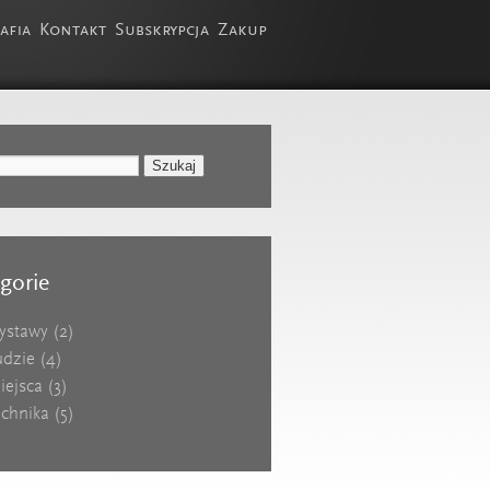
afia
Kontakt
Subskrypcja
Zakup
gorie
ystawy
(2)
udzie
(4)
iejsca
(3)
echnika
(5)