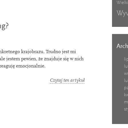
Wielk
Wy
ng?
Arc
ret­ne­go kra­jo­brazu. Trudno jest mi
e jestem pew­ien, że zna­j­duje się w nich
li
 reaguję emocjonalnie.
lu
w
Czytaj ten artykuł
lu
pa
kw
m
st