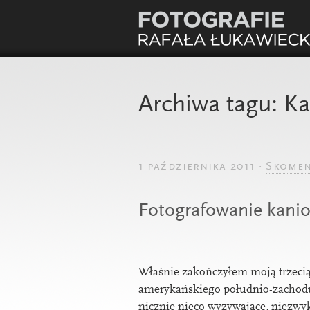
Archiwa tagu:
Ka
1 października 2011 ·
Skomen
Fotografowanie kani
Właśnie zakończyłem moją trze­cią
amerykańskiego połud­nio-zacho­du. 
nicznie nieco wyzywa­jące, niezwykl