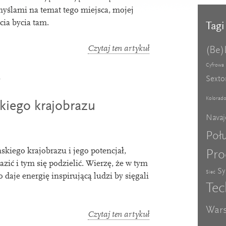
myślami na temat tego miejsca, mojej
­cia bycia tam.
Tagi
Czytaj ten artykuł
(Be)
Cyfrowa
j
Sexto
Kolorad
kiego krajobrazu
Navaj
Poł
iego kra­jo­brazu i jego potenc­jał,
Pro
razić i tym się podzielić. Wierzę, że w tym
Sy
Sieć
 co daje ener­gię inspirującą ludzi by sięgali
Tec
Wars
Czytaj ten artykuł