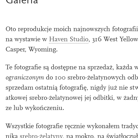
Galeria
Oto reproduk­cje moi­ch najnowszych foto­graﬁi
na wys­taw­ie w
Haven Studio
,
316
West Yellow
Casper, Wyoming.
Te foto­grafie są dostępne na sprzedaż, każda
ogran­iczonym
do
100
srebro-żelatynow­ych odb
sprzedam ostat­nią foto­grafię, nig­dy już nie s
atkowej srebro-żelatynowej jej odbitki, w żadn
ze lub wykończeniu.
Wszystkie foto­grafie ręcznie wykon­ałem trady
niką
srebro-żelatyny
, na mok­ro, na świ­atłocz