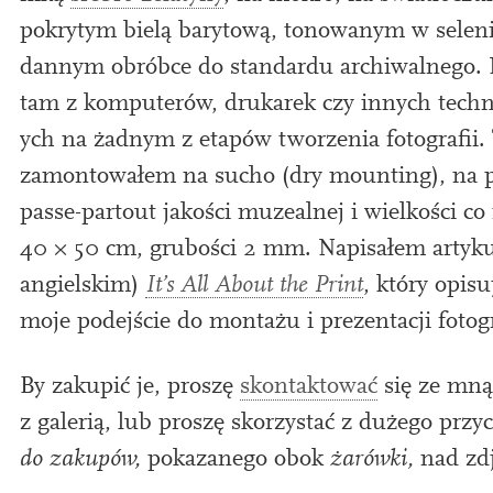
pokrytym bielą barytową, tonow­anym w sel­e­n­i
dannym obróbce do stand­ardu archi­wal­ne­go. 
tam z kom­puter­ów, drukarek czy innych tech­n
ych na żadnym z eta­pów tworzenia foto­grafii.
zamon­towałem na sucho (dry mount­ing), na p
passe-par­tout jakości muzeal­nej i wielkości co
40
×
50
cm, grubości
2
mm. Napisałem artyku
angiel­skim)
It’s All About the Print
, który opisu
moje pode­jście do montażu i prezentacji fotogr
By zak­upić je, proszę
skon­tak­tować
się ze mną
z galer­ią, lub proszę skorzys­tać z dużego przy
do zak­upów,
pokazane­go obok
żarówki,
nad zd