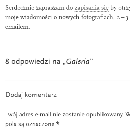
Serdecznie zapraszam do
zap­is­ania się
by otrz
moje wiado­mości o now­ych foto­grafiach,
2
–
3
emailem.
8 odpowiedzi na „
Galeria
”
Dodaj komentarz
Twój adres e-mail nie zostanie opublikowany.
W
pola są oznaczone
*