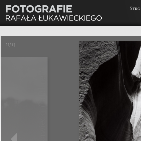
Stro
11/13