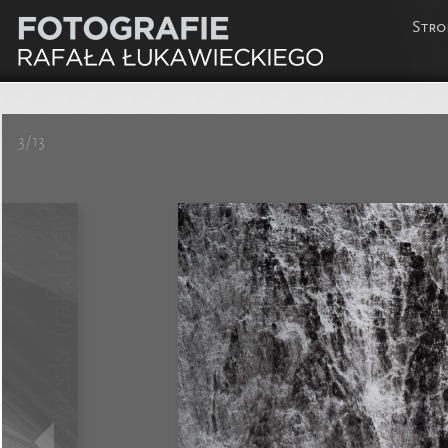
Stro
3/13