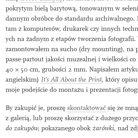
pokrytym bielą barytową, tonow­anym w sel­e­n­i
dannym obróbce do stand­ardu archi­wal­ne­go. 
tam z kom­puter­ów, drukarek czy innych tech­n
ych na żadnym z eta­pów tworzenia foto­grafii.
zamon­towałem na sucho (dry mount­ing), na p
passe-par­tout jakości muzeal­nej i wielkości co
40
×
50
cm, grubości
2
mm. Napisałem artyku
angiel­skim)
It’s All About the Print
, który opisu
moje pode­jście do montażu i prezentacji fotogr
By zak­upić je, proszę
skon­tak­tować
się ze mną
z galer­ią, lub proszę skorzys­tać z dużego przy
do zak­upów,
pokazane­go obok
żarówki,
nad zd