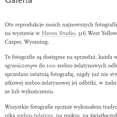
Galeria
Oto reproduk­cje moi­ch najnowszych foto­graﬁi
na wys­taw­ie w
Haven Studio
,
316
West Yellow
Casper, Wyoming.
Te foto­grafie są dostępne na sprzedaż, każda
ogran­iczonym
do
100
srebro-żelatynow­ych odb
sprzedam ostat­nią foto­grafię, nig­dy już nie s
atkowej srebro-żelatynowej jej odbitki, w żadn
ze lub wykończeniu.
Wszystkie foto­grafie ręcznie wykon­ałem trady
niką
srebro-żelatyny
, na mok­ro, na świ­atłocz