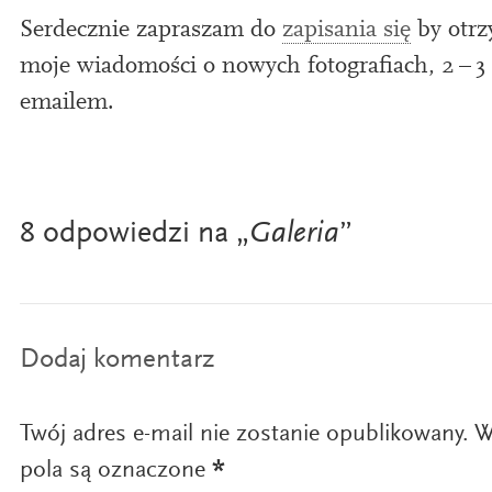
Serdecznie zapraszam do
zap­is­ania się
by otrz
moje wiado­mości o now­ych foto­grafiach,
2
–
3
emailem.
8 odpowiedzi na „
Galeria
”
Dodaj komentarz
Twój adres e-mail nie zostanie opublikowany.
W
pola są oznaczone
*