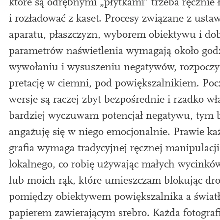
które są odrębnymi „płytkami” trzeba ręcznie 
i rozład­ować z kaset. Procesy związ­ane z ust
aparatu, płaszczyzn, wybor­em obiek­ty­wu i d
para­metrów naświe­tlenia wymaga­ją około godz
wywołaniu i wysuszeniu negaty­wów, roz­poczy
pretację w ciemni, pod pow­ięk­sz­a­l­nikiem.
Poc
wer­sje są raczej zbyt bez­pośred­nie i rza­dko wł
bardziej wyczuwam potenc­jał negaty­wu, tym 
angażuję się w niego emoc­jon­al­nie. Prawie ka
grafia wymaga tradycyjnej ręcznej manipu­lacji
lokal­ne­go, co robię uży­wa­jąc małych wycink
lub moi­ch rąk, które umieszczam blok­ując dro­
pom­iędzy obiek­ty­wem pow­ięk­sz­a­l­nika a świ­
papier­em zaw­i­era­jącym srebro. Każda foto­gra