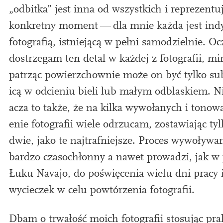
„odbitka” jest inna od wszys­tkich i reprezen­tu
konkret­ny moment — dla mnie każda jest indy­
foto­grafią, ist­niejącą w pełni sam­od­ziel­nie. O
dostrzegam ten det­al w każdej z foto­grafii, m
patrząc pow­i­erzchow­nie może on być tylko sub­
icą w odcieniu bieli lub małym odblaskiem. Ni
acza to także, że na kilka wywoła­nych i tonow­
e­n­ie foto­grafii wiele odrzu­cam, zostawiając ty
dwie, jako te najtrafniejsze. Proces wywoły­wan
bardzo cza­s­ochłonny a nawet prowadzi, jak 
Łuku Navajo, do poświę­cen­ia wielu dni pracy 
wycieczek w celu powtórzenia fotografii.
Dbam o trwałość moi­ch foto­grafii stosując prak