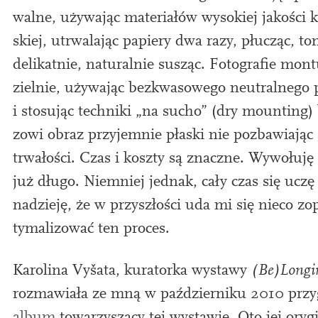
wal­ne, uży­wa­jąc mater­i­ałów wyso­kiej jakości k
skiej, utrwala­jąc papi­ery dwa razy, płucząc, to
delikat­nie, nat­ur­al­nie susząc. Fotografie mon­
ziel­nie, uży­wa­jąc bezk­wasowego neut­ral­ne­go 
i stosując tech­niki „na sucho” (dry mount­ing)
zowi obraz przyjem­nie płaski nie pozbawiając 
trwałości. Czas i koszty są znaczne. Wywołuję f
już długo. Niemniej jed­nak, cały czas się ucz
nadzieję, że w przyszłości uda mi się nieco zo
tymalizować ten proces.
Karolina Vyšata, kur­at­orka wys­tawy
(Be)Longi
rozmawiała ze mną w paździ­erniku
2010
przy­