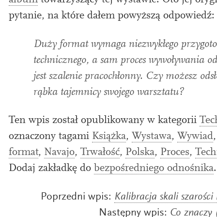
album
towar­zyszący tej wys­taw­ie. Oto jej ory­gi
pytan­ie, na które dałem pow­yższą odpowiedź:
Duży format wymaga niezwykłego przy­go­to
tech­niczne­go, a sam pro­ces wywoły­wania od
jest sza­le­nie pra­cochłonny. Czy możesz odsł
rąb­ka tajem­nicy swo­jego warsztatu?
Ten wpis został opublikowany w kategorii
Tec
oznaczony tagami
Książka
,
Wystawa
,
Wywiad
format
,
Navajo
,
Trwałość
,
Polska
,
Proces
,
Tech
Dodaj zakładkę do
bezpośredniego odnośnika
.
Poprzedni wpis:
Kalibracja skali szarośc
Następny wpis:
Co znaczy 