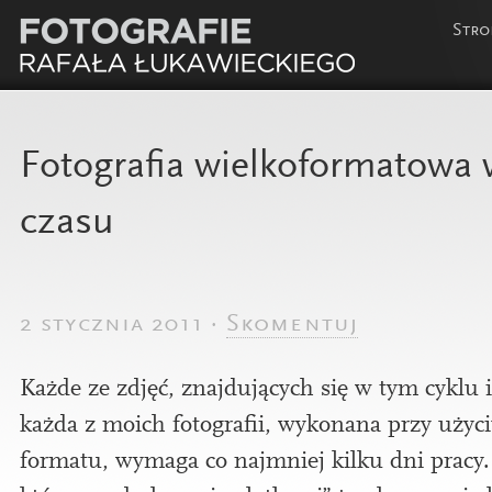
Stro
Fotografia wielkoformatowa
czasu
2 stycznia 2011
·
Skomentuj
Każde ze zdjęć, zna­j­dują­cych się w tym cyklu i
każda z moi­ch foto­grafii, wykon­ana przy uży­
form­atu, wymaga co najm­niej kilku dni pracy.